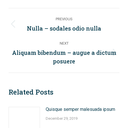
Post
PREVIOUS
navigation
Nulla – sodales odio nulla
Previous
post:
NEXT
Aliquam bibendum – augue a dictum
Next
posuere
post:
Related Posts
Quisque semper malesuada ipsum
December 29, 2019